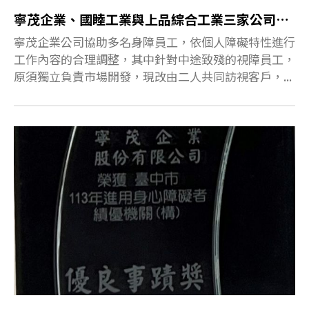
寧茂企業、國睦工業與上品綜合工業三家公司榮獲金展獎肯定
寧茂企業公司協助多名身障員工，依個人障礙特性進行
工作內容的合理調整，其中針對中途致殘的視障員工，
原須獨立負責市場開發，現改由二人共同訪視客戶，...