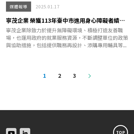
2025.01.17
媒體報導
寧茂企業 榮獲113年臺中市進用身心障礙者績優機關及健康職場認證
寧茂企業除致力於提升無障礙環境、積極打造友善職
場，也運用政府的就業服務資源，不斷調整單位的政策
與協助措施，包括提供職務再設計、添購專用輔具等...
1
2
3
TOP