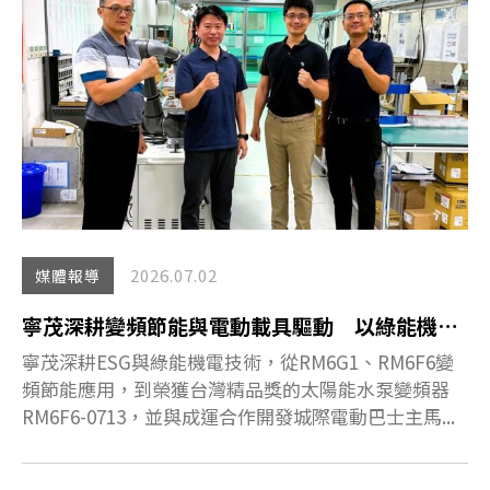
2026.07.02
媒體報導
寧茂深耕變頻節能與電動載具驅動 以綠能機電實踐低碳永續
寧茂深耕ESG與綠能機電技術，從RM6G1、RM6F6變
頻節能應用，到榮獲台灣精品獎的太陽能水泵變頻器
RM6F6-0713，並與成運合作開發城際電動巴士主馬...