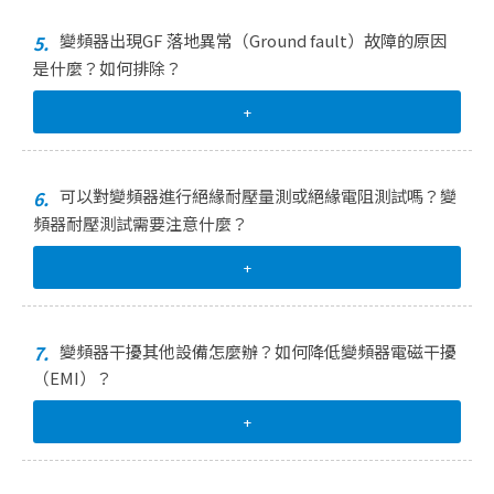
變頻器出現GF 落地異常（Ground fault）故障的原因
5.
是什麼？如何排除？
+
可以對變頻器進行絕緣耐壓量測或絕緣電阻測試嗎？變
6.
頻器耐壓測試需要注意什麼？
+
變頻器干擾其他設備怎麼辦？如何降低變頻器電磁干擾
7.
（EMI）？
+