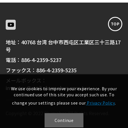
TOP
地址：
40768 台湾 台中市西屯区工業区三十三路17
号
電話：
886-4-2359-5237
ファックス：
886-4-2359-5235
メールボックス：
inverter@mail.rhymebus.com.tw
We use cookies to improve your experience. By your
continued use of this site you accept such use. To
change your settings please see our
Privacy Policy
.
Copyright © 2022 Rhymebus All Rights Reserved.
Continue